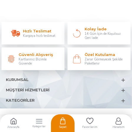
Kolay İade
Hızlı Teslimat
14 Gün İçin de Koşulsuz
Kargoya hızlı teslimat
Geri İade
Güvenli Alışveriş
Özel Kutulama
Kartlarınız Bizimle
Zarar Görmeyecek Şekilde
Güvende
Paketlenir
KURUMSAL
MÜŞTERİ HİZMETLERİ
KATEGORİLER
Anasayfa
Sepet
Favorilerim
Hesabım