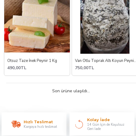
Otsuz Taze İnek Peynir 1 Kg
Van Otlu Toprak Altı Koyun P
490,00TL
750,00TL
Son ürüne ulaşıldı...
Kolay İade
Hızlı Teslimat
14 Gün İçin de Koşulsuz
Kargoya hızlı teslimat
Geri İade