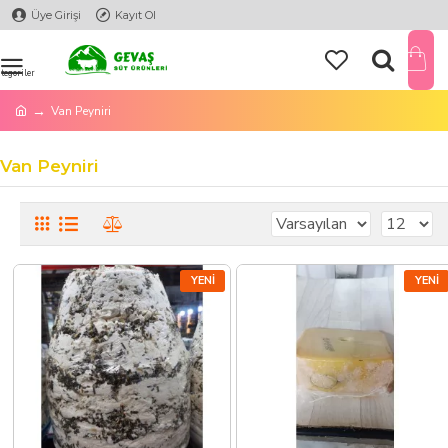
Üye Girişi
Kayıt Ol
Van Peyniri
Van Peyniri
YENI
YENI