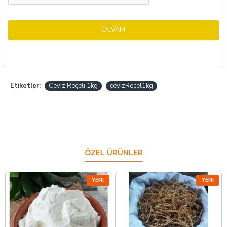
DEVAM
Etiketler:
Ceviz Reçeli 1kg
cevizRecel1kg
ÖZEL ÜRÜNLER
YENI
YENI