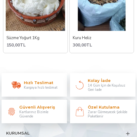
Süzme Yoğurt 1Kg
Kuru Heliz
150,00TL
300,00TL
Kolay İade
Hızlı Teslimat
14 Gün İçin de Koşulsuz
Kargoya hızlı teslimat
Geri İade
Güvenli Alışveriş
Özel Kutulama
Kartlarınız Bizimle
Zarar Görmeyecek Şekilde
Güvende
Paketlenir
KURUMSAL