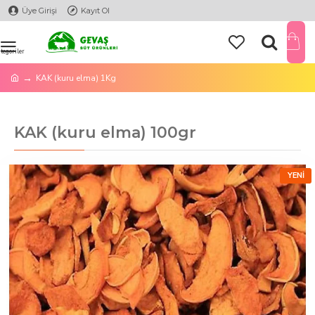
Üye Girişi
Kayıt Ol
KAK (kuru elma) 1Kg
KAK (kuru elma) 100gr
YENI