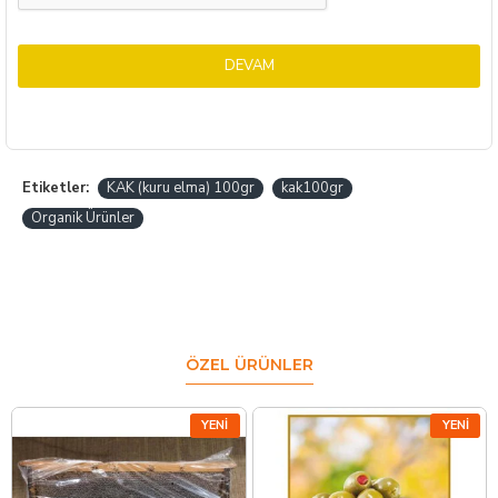
DEVAM
Etiketler:
KAK (kuru elma) 100gr
kak100gr
Organik Ürünler
ÖZEL ÜRÜNLER
YENI
YENI