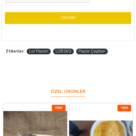
DEVAM
Etiketler:
Lor Peyniri
LOR1KG
Peynir Çeşitleri
ÖZEL ÜRÜNLER
YENI
YENI