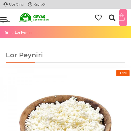
Üye Girişi
Kayıt Ol
Lor Peyniri
Lor Peyniri
YENI