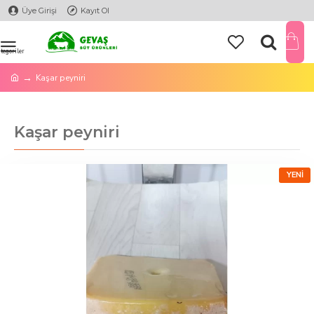
Üye Girişi
Kayıt Ol
Kaşar peyniri
Kaşar peyniri
YENI