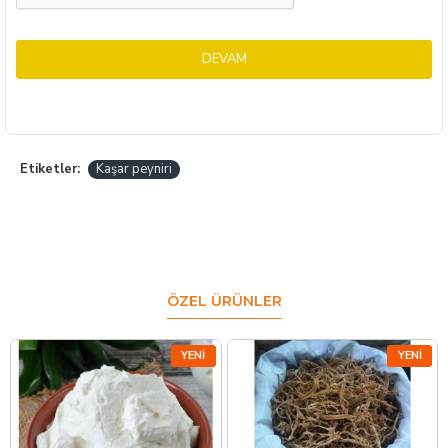
DEVAM
Etiketler:
Kaşar peyniri
ÖZEL ÜRÜNLER
YENI
YENI