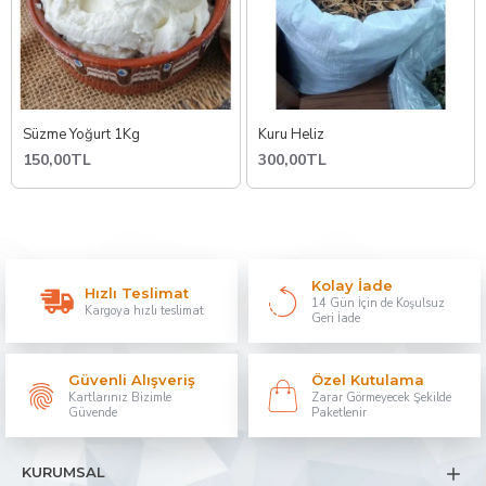
Süzme Yoğurt 1Kg
Kuru Heliz
150,00TL
300,00TL
Kolay İade
Hızlı Teslimat
14 Gün İçin de Koşulsuz
Kargoya hızlı teslimat
Geri İade
Güvenli Alışveriş
Özel Kutulama
Kartlarınız Bizimle
Zarar Görmeyecek Şekilde
Güvende
Paketlenir
KURUMSAL